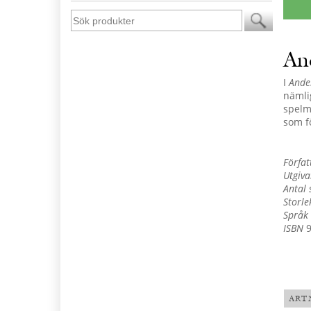
An
I
Ande
nämli
spelm
som f
Förfat
Utgiva
Antal 
Storle
Språk
ISBN
9
ART