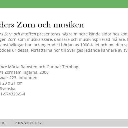
ders Zorn och musiken
rs Zorn och musiken
presenteras några mindre kända sidor hos kon
gen Zorn som musikälskare, dansare och musikinspirerad målare.
anstävlingar han arrangerade i början av 1900-talet och om den s
öddes ur dessa. Författarna hör till Sveriges ledande kännare av sv
tare
Märta Ramsten och Gunnar Ternhag
re
Zornsamlingarna, 2006
sidor
223. Inbunden.
k
23 x 21 cm
Svenska
1-974329-5-4
NR:
BENÄMNING: