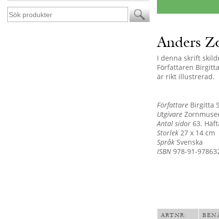
Anders Z
I denna skrift ski
Författaren Birgit
är rikt illustrerad.
Författare
Birgitta
Utgivare
Zornmuseet
Antal sidor
63. Häft
Storlek
27 x 14 cm
Språk
Svenska
ISBN
978-91-978632
ARTNR:
BEN